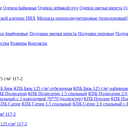
е
Одеяла байковые
Одеяла лебяжий пух
Одеяла овечья шерсть
Од
ской клеенке ПВХ
Матрасы пенополиуретановые (поролоновый) 
и бамбуковые
Подушки овечья шерсть
Подушки перовые
Подуш
ества
Размеры
Контакты
5 г/м² 117-2
Б Бязь
КПБ Бязь 125 г/м² отбеленная
КПБ Бязь 125 г/м² набивная
Б Полисатин
КПБ Полисатин 1.5 спальный
КПБ Полисатин 2.0
пальный с 1 наволочкой 70*70 (полиэстер)
КПБ Поплин
КПБ Поп
КПБ Сатин
КПБ Сатин 1.5 спальный
КПБ Сатин 2.0 спальный с 