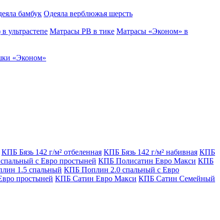
еяла бамбук
Одеяла верблюжья шерсть
в ультрастепе
Матрасы РВ в тике
Матрасы «Эконом» в
ки «Эконом»
КПБ Бязь 142 г/м² отбеленная
КПБ Бязь 142 г/м² набивная
КПБ
 спальный с Евро простыней
КПБ Полисатин Евро Макси
КПБ
лин 1.5 спальный
КПБ Поплин 2.0 спальный с Евро
Евро простыней
КПБ Сатин Евро Макси
КПБ Сатин Семейный