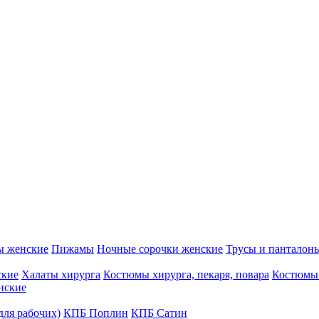
ы женские
Пижамы
Ночные сорочки женские
Трусы и панталон
ские
Халаты хирурга
Костюмы хирурга, пекаря, повара
Костюмы
нские
для рабочих)
КПБ Поплин
КПБ Сатин