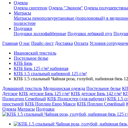
Одеяла
Одеяла синтепон
Одеяла "Эконом"
Одеяла полушерстяны
Матрасы
Матрасы пенополиуретановые (поролоновый) в медицин
полиэстере
Подушки
Подушки холлофайберные
Подушки лебяжий пух
Подушк
Главная
О нас
Прайс-лист
Доставка
Оплата
Условия сотруднич
Ивановский текстиль
Постельное белье
КПБ Бязь
КПБ Бязь 125 г/м² набивная
КПБ 1.5 спальный набивной 125 г/м²
КПБ 1.5 спальный Чайная роза, голубой, набивная бязь 12
Домашний текстиль
Медицинская одежда
Постельное белье
КП
Детское
КПБ детское Бязь 125 г/м²
КПБ детское Бязь 142 г/м²
КП
Полисатин Семейный
КПБ Полиэстер (для рабочих)
КПБ 1.5 с
простыней
КПБ Поплин Евро Макси
КПБ Поплин Семейный
Одеяла
Матрасы
Подушки