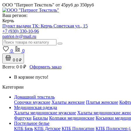
ООО "Патриот Текстиль"
от 45руб до 350руб
Ваш регион:
Керчь
Пункт выдачи ТК:
Керчь
Советская ул., 15
+7 (930) 330-10-96
patriot-iv@mail.ru
0
0
0
0 ₽
Всего:
0
0 ₽
Оформить заказ
В корзине пусто!
Категории
Домашний текстиль
Сорочки мужские
Халаты женские
Платья женские
Кофт
Медицинская одежда
Халаты медицинские мужские
Халаты медицинские жен
Фартуки
Бахилы
Колпаки медицинские
Косынки медици
Постельное белье
КПБ Бязь
КПБ Детское
КПБ Полисатин
КПБ Полиэстер (