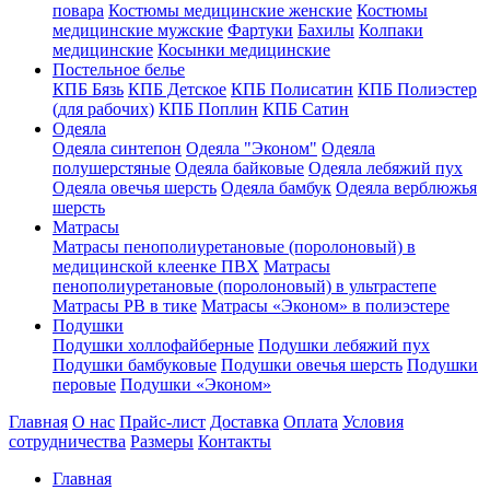
повара
Костюмы медицинские женские
Костюмы
медицинские мужские
Фартуки
Бахилы
Колпаки
медицинские
Косынки медицинские
Постельное белье
КПБ Бязь
КПБ Детское
КПБ Полисатин
КПБ Полиэстер
(для рабочих)
КПБ Поплин
КПБ Сатин
Одеяла
Одеяла синтепон
Одеяла "Эконом"
Одеяла
полушерстяные
Одеяла байковые
Одеяла лебяжий пух
Одеяла овечья шерсть
Одеяла бамбук
Одеяла верблюжья
шерсть
Матрасы
Матрасы пенополиуретановые (поролоновый) в
медицинской клеенке ПВХ
Матрасы
пенополиуретановые (поролоновый) в ультрастепе
Матрасы РВ в тике
Матрасы «Эконом» в полиэстере
Подушки
Подушки холлофайберные
Подушки лебяжий пух
Подушки бамбуковые
Подушки овечья шерсть
Подушки
перовые
Подушки «Эконом»
Главная
О нас
Прайс-лист
Доставка
Оплата
Условия
сотрудничества
Размеры
Контакты
Главная