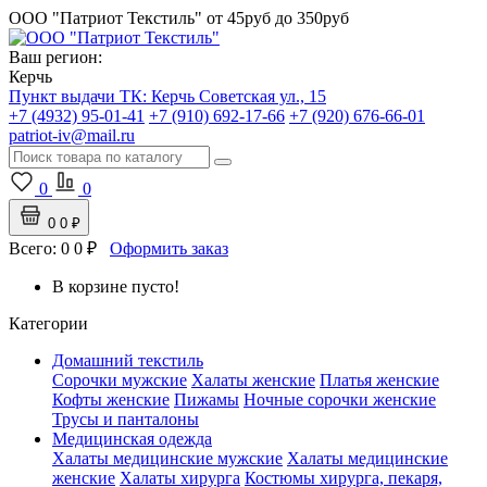
ООО "Патриот Текстиль"
от 45руб до 350руб
Ваш регион:
Керчь
Пункт выдачи ТК:
Керчь
Советская ул., 15
+7 (4932) 95-01-41
+7 (910) 692-17-66
+7 (920) 676-66-01
patriot-iv@mail.ru
0
0
0
0 ₽
Всего:
0
0 ₽
Оформить заказ
В корзине пусто!
Категории
Домашний текстиль
Сорочки мужские
Халаты женские
Платья женские
Кофты женские
Пижамы
Ночные сорочки женские
Трусы и панталоны
Медицинская одежда
Халаты медицинские мужские
Халаты медицинские
женские
Халаты хирурга
Костюмы хирурга, пекаря,