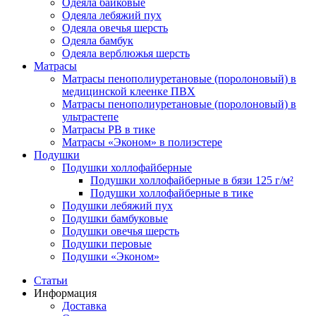
Одеяла байковые
Одеяла лебяжий пух
Одеяла овечья шерсть
Одеяла бамбук
Одеяла верблюжья шерсть
Матрасы
Матрасы пенополиуретановые (поролоновый) в
медицинской клеенке ПВХ
Матрасы пенополиуретановые (поролоновый) в
ультрастепе
Матрасы РВ в тике
Матрасы «Эконом» в полиэстере
Подушки
Подушки холлофайберные
Подушки холлофайберные в бязи 125 г/м²
Подушки холлофайберные в тике
Подушки лебяжий пух
Подушки бамбуковые
Подушки овечья шерсть
Подушки перовые
Подушки «Эконом»
Статьи
Информация
Доставка